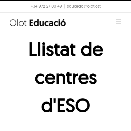
Skip
+34 972 27 00 49
|
educacio@olot.cat
to
content
Llistat de
centres
d'ESO