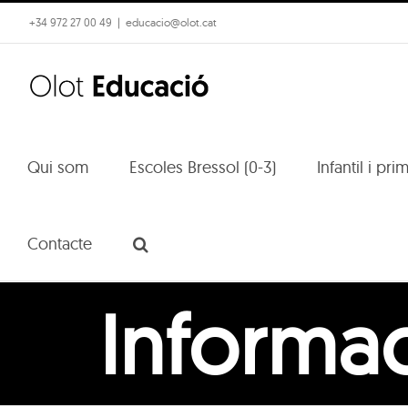
Skip
+34 972 27 00 49
|
educacio@olot.cat
to
content
Qui som
Escoles Bressol (0-3)
Infantil i pri
Contacte
Informac