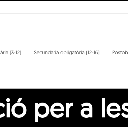
mària (3-12)
Secundària obligatòria (12-16)
Postobl
ió per a les