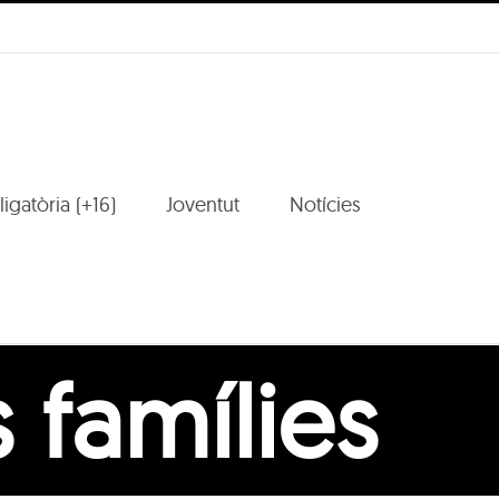
igatòria (+16)
Joventut
Notícies
 famílies