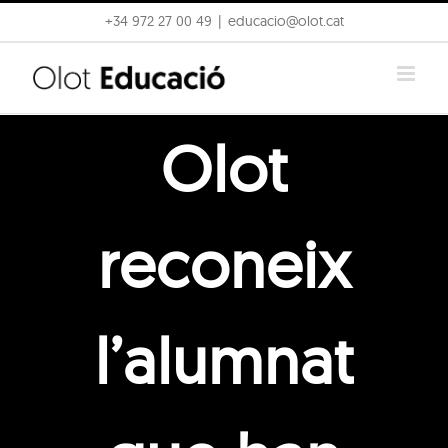
Skip
+34 972 27 00 49
|
educacio@olot.cat
to
content
Olot
reconeix
l’alumnat