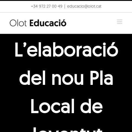
Skip
+34 972 27 00 49
|
educacio@olot.cat
to
content
L’elaboració
del nou Pla
Local de