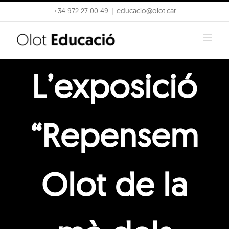
Skip
+34 972 27 00 49
|
educacio@olot.cat
to
content
L’exposició
“Repensem
Olot de la