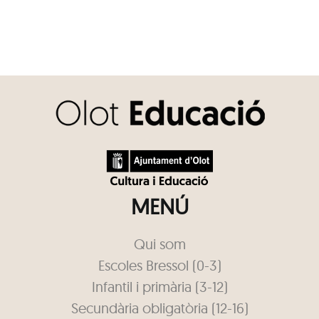
MENÚ
Qui som
Escoles Bressol (0-3)
Infantil i primària (3-12)
Secundària obligatòria (12-16)