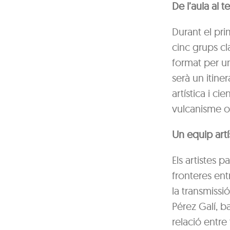
De l’aula al te
Durant el pri
cinc grups cl
format per un 
serà un itine
artística i c
vulcanisme o 
Un equip artí
Els artistes 
fronteres ent
la transmissi
Pérez Galí, ba
relació entre