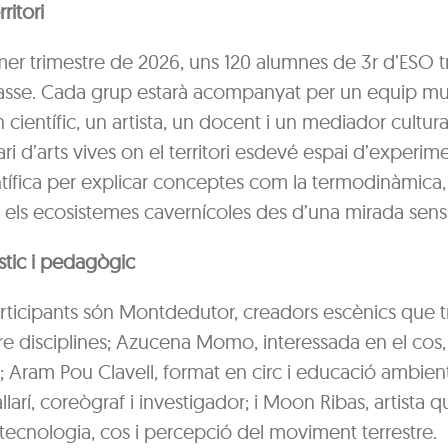
rritori
mer trimestre de 2026, uns 120 alumnes de 3r d’ESO t
asse. Cada grup estarà acompanyat per un equip mult
científic, un artista, un docent i un mediador cultural.
rari d’arts vives on el territori esdevé espai d’experim
ientífica per explicar conceptes com la termodinàmica,
els ecosistemes cavernícoles des d’una mirada sensibl
stic i pedagògic
participants són Montdedutor, creadors escènics que t
re disciplines; Azucena Momo, interessada en el cos, 
ó; Aram Pou Clavell, format en circ i educació ambien
llarí, coreògraf i investigador; i Moon Ribas, artista 
 tecnologia, cos i percepció del moviment terrestre.