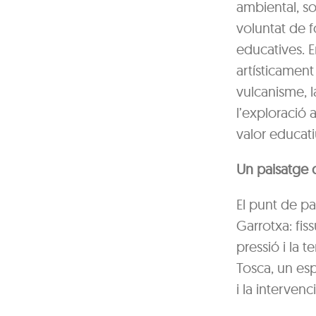
ambiental, so
voluntat de f
educatives. E
artísticament
vulcanisme, l
l’exploració a
valor educatiu
Un paisatge 
El punt de pa
Garrotxa: fi
pressió i la 
Tosca, un esp
i la interven