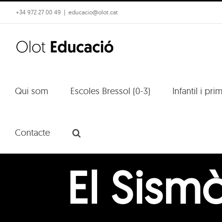
Skip
+34 972 27 00 49
|
educacio@olot.cat
to
content
Qui som
Escoles Bressol (0-3)
Infantil i pri
Contacte
El Sismò