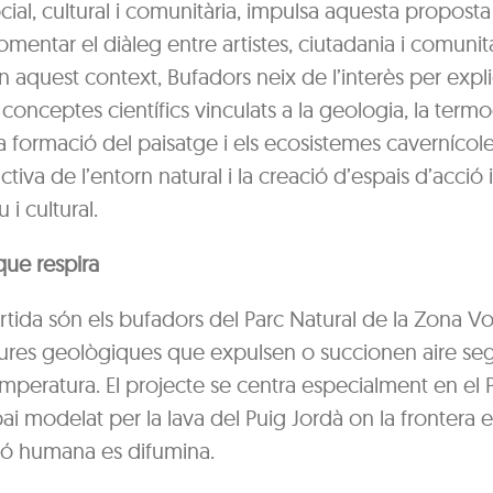
cial, cultural i comunitària, impulsa aquesta propost
omentar el diàleg entre artistes, ciutadania i comunit
n aquest context, Bufadors neix de l’interès per expli
 conceptes científics vinculats a la geologia, la term
a formació del paisatge i els ecosistemes cavernícole
ctiva de l’entorn natural i la creació d’espais d’acció
 i cultural.
que respira
rtida són els bufadors del Parc Natural de la Zona Vo
ssures geològiques que expulsen o succionen aire seg
temperatura. El projecte se centra especialment en el
ai modelat per la lava del Puig Jordà on la frontera e
ció humana es difumina.