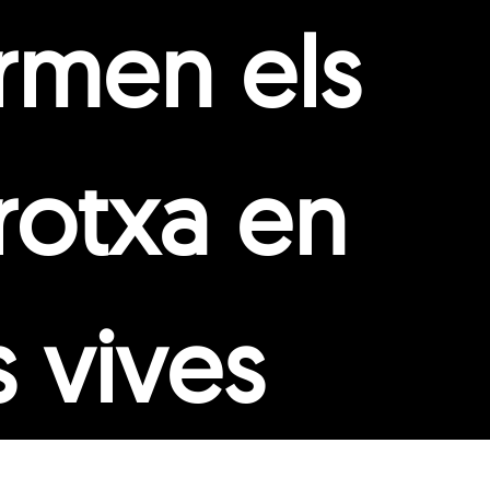
rmen els
rotxa en
s vives