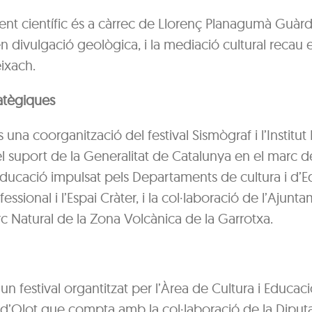
nt científic és a càrrec de Llorenç Planagumà Guàrd
en divulgació geològica, i la mediació cultural recau 
ixach.
atègiques
 una coorganització del festival Sismògraf i l’Institut
 suport de la Generalitat de Catalunya en el marc 
Educació impulsat pels Departaments de cultura i d’E
essional i l’Espai Cràter, i la col·laboració de l’Ajunt
arc Natural de la Zona Volcànica de la Garrotxa.
un festival organtitzat per l’Àrea de Cultura i Educac
 d’Olot que compta amb la col·laboració de la Diput