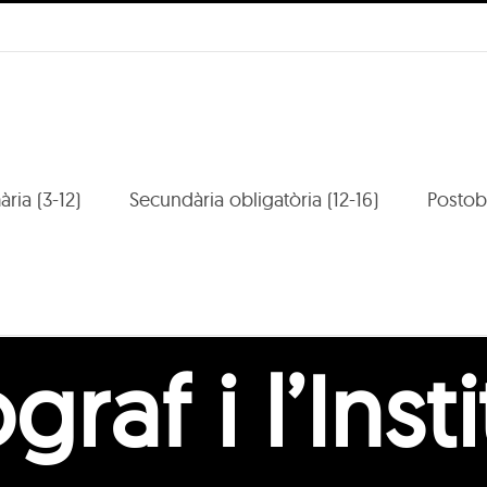
mària (3-12)
Secundària obligatòria (12-16)
Postobl
graf i l’Inst