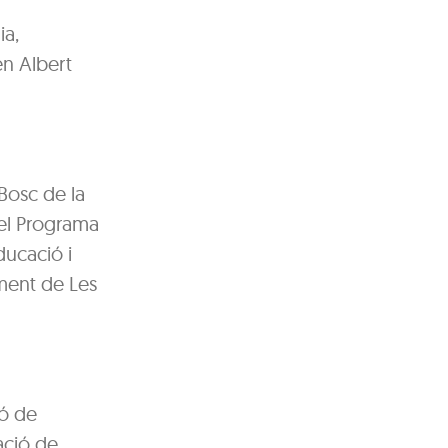
ia,
en Albert
 Bosc de la
del Programa
ducació i
ament de Les
ió de
ació de