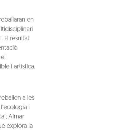
reballaran en
idisciplinari
 El resultat
entació
 el
e i artística.
reballen a les
l’ecologia i
tal; Aimar
que explora la