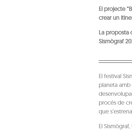
El projecte “
crear un itin
La proposta 
Sismògraf 20
El festival Si
planeta amb “B
desenvolupad
procés de cre
que s’estrena
El Sismògraf, 