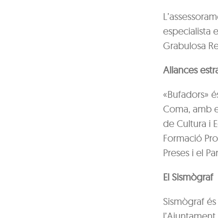
L’assessorame
especialista 
Grabulosa Re
Aliances estr
«Bufadors» és
Coma, amb el
de Cultura i 
Formació Prof
Preses i el P
El Sismògraf
Sismògraf és 
l’Ajuntament