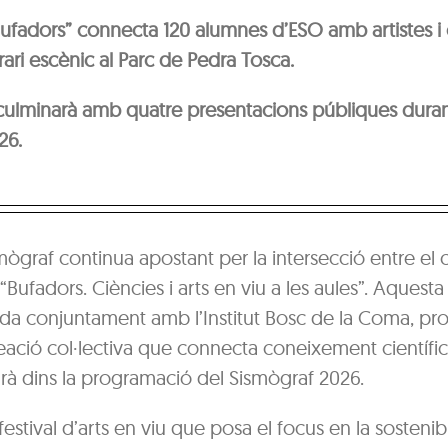
Bufadors” connecta 120 alumnes d’ESO amb artistes i c
erari escènic al Parc de Pedra Tosca.
culminarà amb quatre presentacions públiques duran
26.
smògraf continua apostant per la intersecció entre el c
ufadors. Ciències i arts en viu a les aules”. Aquesta i
a conjuntament amb l’Institut Bosc de la Coma, pr
ació col·lectiva que connecta coneixement científic i
rà dins la programació del Sismògraf 2026.
festival d’arts en viu que posa el focus en la sostenibi