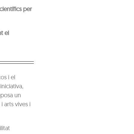
ientífics per
t el
os i el
niciativa,
oposa un
 arts vives i
litat