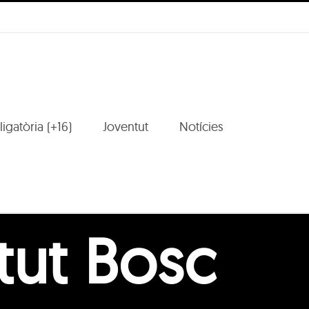
igatòria (+16)
Joventut
Notícies
itut Bosc