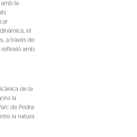
a amb la
ats
car
odinàmica, el
s, a través de
 i reflexió amb
lcànica de la
ons la
 Parc de Pedra
ntre la natura