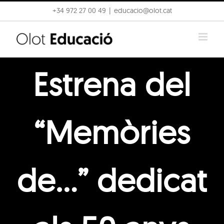
Skip
+34 972 27 00 49
|
educacio@olot.cat
to
content
Estrena del
“Memòries
de…” dedicat