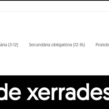
mària (3-12)
Secundària obligatòria (12-16)
Postobl
de xerrade