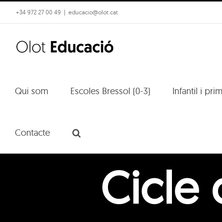
Skip
+34 972 27 00 49
|
educacio@olot.cat
to
content
Qui som
Escoles Bressol (0-3)
Infantil i pri
Contacte
Cicle 