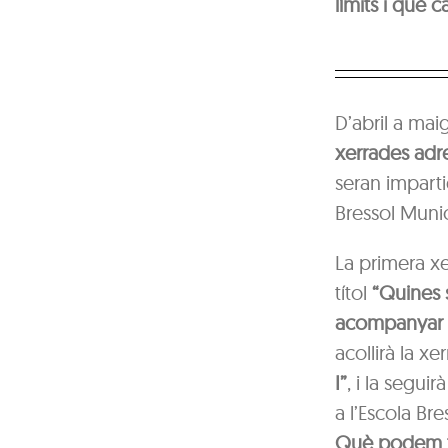
límits i què c
D’abril a mai
xerrades adre
seran impart
Bressol Munici
La primera xe
títol
“Quines 
acompanyar m
acollirà la xe
I”
, i la seguir
a l’Escola Bre
Què podem te