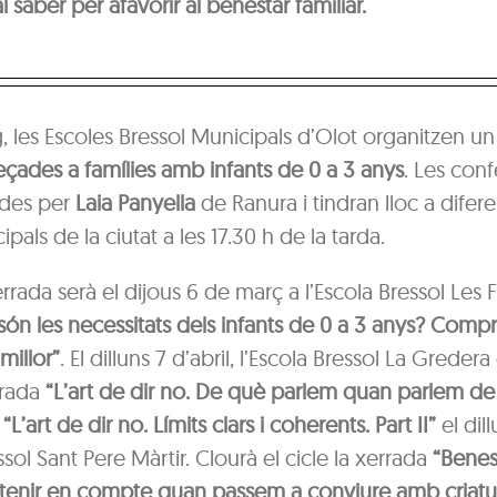
al saber per afavorir al benestar familiar.
g, les Escoles Bressol Municipals d’Olot organitzen u
çades a famílies amb infants de 0 a 3 anys
. Les con
ides per
Laia Panyella
de Ranura i tindran lloc a difere
pals de la ciutat a les 17.30 h de la tarda.
rrada serà el dijous 6 de març a l’Escola Bressol Les 
són les necessitats dels infants de 0 a 3 anys? Comp
illor”
. El dilluns 7 d’abril, l’Escola Bressol La Greder
rrada
“L’art de dir no. De què parlem quan parlem de l
à
“L’art de dir no. Límits clars i coherents. Part II”
el dill
ssol Sant Pere Màrtir. Clourà el cicle la xerrada
“Benest
nir en compte quan passem a conviure amb criatu