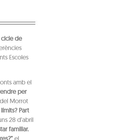
n
cicle de
ferències
nts Escoles
Fonts amb el
rendre per
a del Morrot
ímits? Part
uns 28 d’abril
ar familiar.
res?”
el