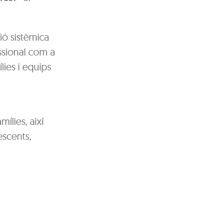
ió sistèmica
essional com a
ies i equips
ílies, així
escents,