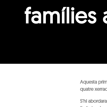
famílies
Aquesta prima
quatre xerrad
S’hi abordar