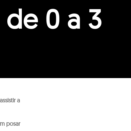
 de 0 a 3
ssistir a
om posar