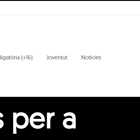
igatòria (+16)
Joventut
Notícies
s per a