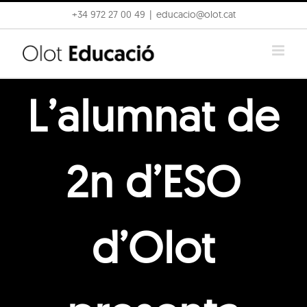
Skip
+34 972 27 00 49
|
educacio@olot.cat
to
content
L’alumnat de
2n d’ESO
d’Olot