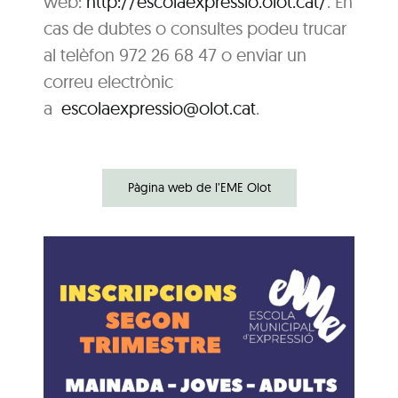
web:
http://escolaexpressio.olot.cat/
. En
cas de dubtes o consultes podeu trucar
al telèfon 972 26 68 47 o enviar un
correu electrònic
a
escolaexpressio@olot.cat
.
Pàgina web de l’EME Olot