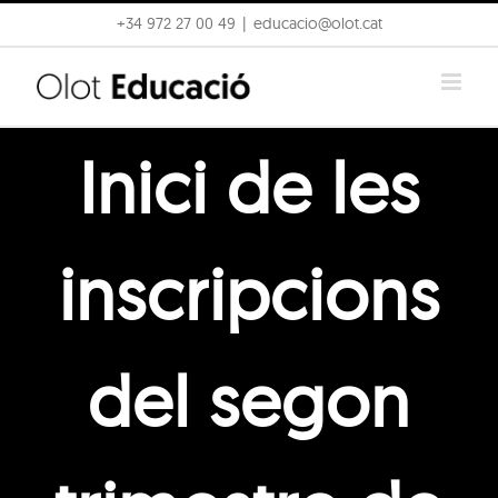
Skip
+34 972 27 00 49
|
educacio@olot.cat
to
content
Inici de les
inscripcions
del segon